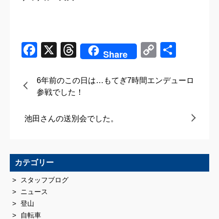
Facebook
X
Threads
Copy
共
Share
Link
有
6年前のこの日は…もてぎ7時間エンデューロ
参戦でした！
池田さんの送別会でした。
カテゴリー
スタッフブログ
ニュース
登山
自転車