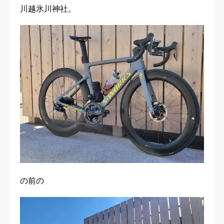
川越氷川神社。
の前の