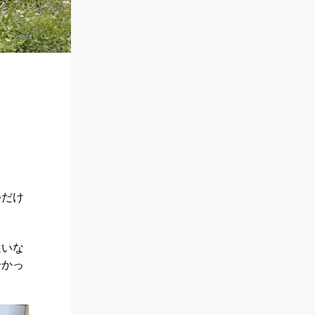
つだけ
違いな
分かっ