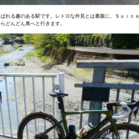
選ばれる趣のある駅です。レトロな外見とは裏腹に、Ｓｕｉｃ
からどんどん奥へと行きます。