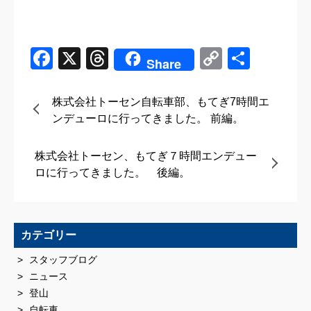
Facebook
X
Threads
Copy
共
Share
Link
有
株式会社トーセン自転車部、もてぎ7時間エ
ンデューロに行ってきました。 前編。
株式会社トーセン、もてぎ７時間エンデュー
ロに行ってきました。 後編。
カテゴリー
スタッフブログ
ニュース
登山
自転車