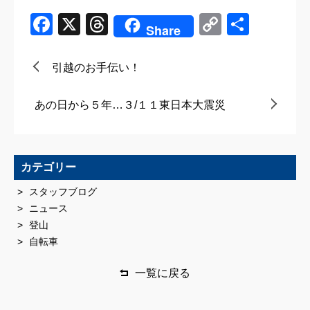
Facebook
X
Threads
Copy
共
Share
Link
有
引越のお手伝い！
あの日から５年…３/１１東日本大震災
カテゴリー
スタッフブログ
ニュース
登山
自転車
一覧に戻る