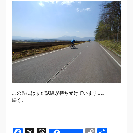
この先にはまだ試練が待ち受けています…。
続く。
Facebook
X
Threads
Copy
共